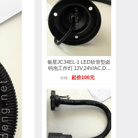
银星JC34EL-1 LED软管型卤
钨泡工作灯 12V,24V/AC,DC
3W 磁座
起价100元
价格：