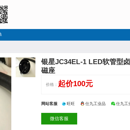
单
银星JC34EL-1 LED软管型卤
磁座
起价100元
价格：
网站客服
旺旺
仕九工业品
仕九工
微信客服