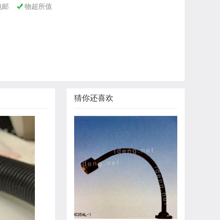
包邮
物超所值

猜你还喜欢